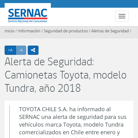
Contenido principal
SERNAC
Toggle 
Inicio
/
Información
/
Seguridad de productos
/
Alertas de Seguridad
/
Agrandar texto
Achicar texto
+A
-A
icono compartir
Alerta de Seguridad:
Camionetas Toyota, modelo
Tundra, año 2018
TOYOTA CHILE S.A. ha informado al
SERNAC una alerta de seguridad para sus
vehículos marca Toyota, modelo Tundra
comercializados en Chile entre enero y