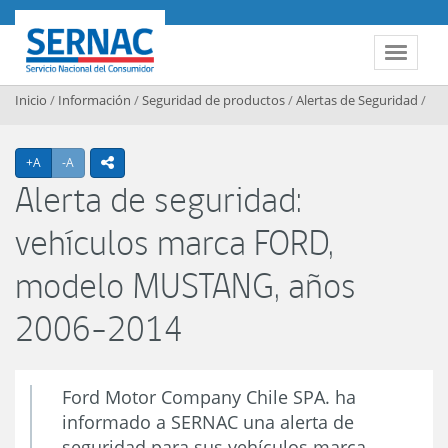
Contenido principal
SERNAC
Toggle 
Inicio
/
Información
/
Seguridad de productos
/
Alertas de Seguridad
/
Agrandar texto
Achicar texto
+A
-A
icono compartir
Alerta de seguridad:
vehículos marca FORD,
modelo MUSTANG, años
2006-2014
Ford Motor Company Chile SPA. ha
informado a SERNAC una alerta de
seguridad para sus vehículos marca