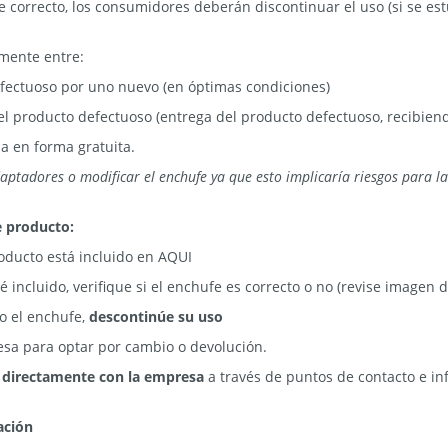
e correcto, los consumidores deberán discontinuar el uso (si se es
emente entre:
fectuoso por uno nuevo (en óptimas condiciones)
l producto defectuoso (entrega del producto defectuoso, recibiendo
a en forma gratuita.
aptadores o modificar el enchufe ya que esto implicaría riesgos para la
e producto:
producto está incluido en AQUI
té incluido, verifique si el enchufe es correcto o no (revise imagen d
to el enchufe,
descontinúe su uso
sa para optar por cambio o devolución.
 directamente con la empresa
a través de puntos de contacto e in
ación