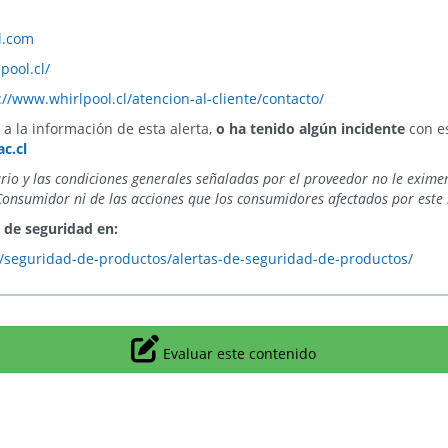
l.com
pool.cl/
://www.whirlpool.cl/atencion-al-cliente/contacto/
a la información de esta alerta,
o ha tenido algún incidente
con es
c.cl
ario y las condiciones generales señaladas por el proveedor no le exime
Consumidor ni de las acciones que los consumidores afectados por este 
 de seguridad en:
y/seguridad-de-productos/alertas-de-seguridad-de-productos/
Icono
Evaluar este contenido