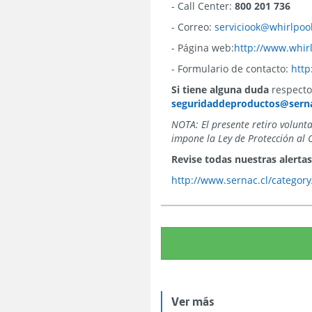
- Call Center:
800 201 736
- Correo:
serviciook@whirlpoo
- Página web:
http://www.whirl
- Formulario de contacto:
http
Si tiene alguna duda
respecto 
seguridaddeproductos@serna
NOTA: El presente retiro volunt
impone la Ley de Protección al 
Revise todas nuestras alertas
http://www.sernac.cl/categor
Ver más