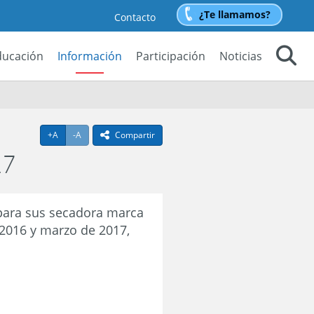
¿Te llamamos?
Contacto
ducación
Información
Participación
Noticias
Buscar
Agrandar texto
Achicar texto
+A
-A
Compartir
icono compartir
17
para sus secadora marca
2016 y marzo de 2017,