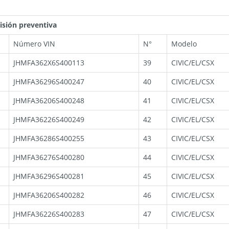
isión preventiva
Número VIN
N°
Modelo
JHMFA362X6S400113
39
CIVIC/EL/CSX
JHMFA36296S400247
40
CIVIC/EL/CSX
JHMFA36206S400248
41
CIVIC/EL/CSX
JHMFA36226S400249
42
CIVIC/EL/CSX
JHMFA36286S400255
43
CIVIC/EL/CSX
JHMFA36276S400280
44
CIVIC/EL/CSX
JHMFA36296S400281
45
CIVIC/EL/CSX
JHMFA36206S400282
46
CIVIC/EL/CSX
JHMFA36226S400283
47
CIVIC/EL/CSX