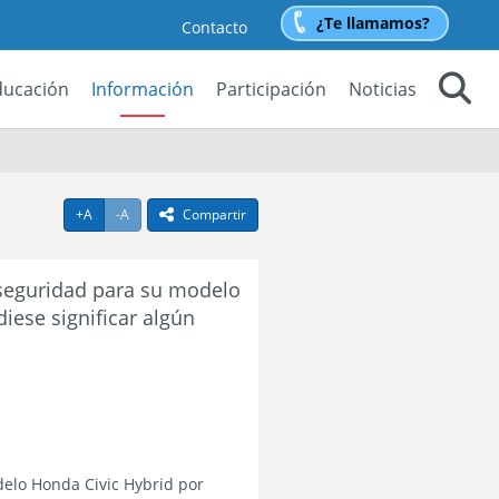
¿Te llamamos?
Contacto
ducación
Información
Participación
Noticias
Buscar
Agrandar texto
Achicar texto
+A
-A
Compartir
icono compartir
 seguridad para su modelo
diese significar algún
elo Honda Civic Hybrid por