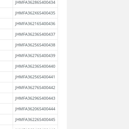
JHMFA36286S400434
JHMFA362X6S400435
JHMFA36216S400436
JHMFA36236S400437
JHMFA36256S400438
JHMFA36276S400439
JHMFA36236S400440
JHMFA36256S400441
JHMFA36276S400442
JHMFA36296S400443
JHMFA36206S400444
JHMFA36226S400445