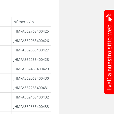
Número VIN
JHMFA36276S400425
JHMFA36296S400426
JHMFA36206S400427
JHMFA36226S400428
JHMFA36246S400429
JHMFA36206S400430
JHMFA36226S400431
JHMFA36246S400432
JHMFA36266S400433