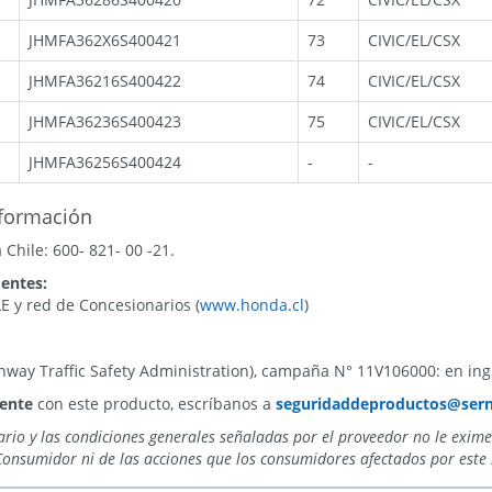
JHMFA362X6S400421
73
CIVIC/EL/CSX
JHMFA36216S400422
74
CIVIC/EL/CSX
JHMFA36236S400423
75
CIVIC/EL/CSX
JHMFA36256S400424
-
-
nformación
Chile: 600- 821- 00 -21.
entes:
y red de Concesionarios (
www.honda.cl
)
hway Traffic Safety Administration), campaña N° 11V106000: en ing
dente
con este producto, escríbanos a
seguridaddeproductos@sern
tario y las condiciones generales señaladas por el proveedor no le exim
Consumidor ni de las acciones que los consumidores afectados por este 