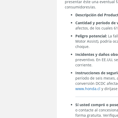
presentar éste una eventual fa
consumidores/as.
Descripción del Produc
Cantidad y período de 
afectos, de los cuales 
Peligro potencial:
La fal
Motor Assist),
podría oc
choque.
Incidentes y daños ob
preventivo. En EE.UU, s
corriente.
Instrucciones de segur
período de seis meses, a
conversión DCDC afecta
www.honda.cl
y diríjas
Sí usted compró o pos
o contacte al concesion
forma gratuita. Verifiq