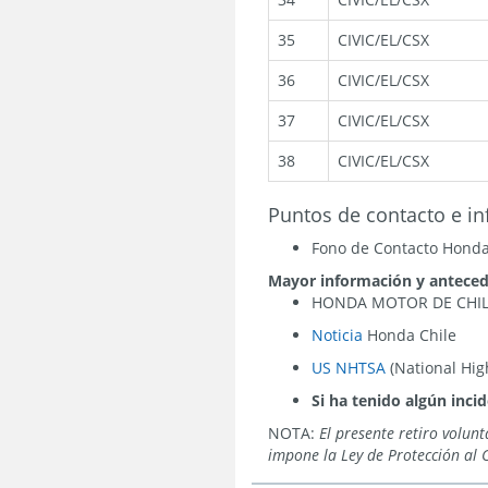
35
CIVIC/EL/CSX
36
CIVIC/EL/CSX
37
CIVIC/EL/CSX
38
CIVIC/EL/CSX
Puntos de contacto e i
Fono de Contacto Honda 
Mayor información y anteced
HONDA MOTOR DE CHILE 
Noticia
Honda Chile
US NHTSA
(National Hig
Si ha tenido algún inci
NOTA
:
El presente retiro volun
impone la Ley de Protección al 