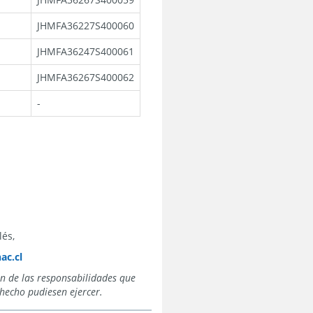
JHMFA36227S400060
JHMFA36247S400061
JHMFA36267S400062
-
lés,
ac.cl
en de las responsabilidades que
hecho pudiesen ejercer.