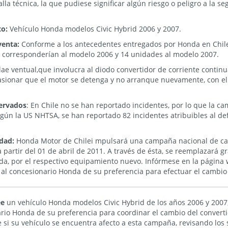
lla técnica, la que pudiese significar algún riesgo o peligro a la se
to:
Vehículo Honda modelos Civic Hybrid 2006 y 2007.
venta:
Conforme a los antecedentes entregados por Honda en Chil
61 corresponderían al modelo 2006 y 14 unidades al modelo 2007.
lae ventual,que involucra al diodo convertidor de corriente contin
asionar que el motor se detenga y no arranque nuevamente, con el
servados
: En Chile no se han reportado incidentes, por lo que la c
egún la US NHTSA, se han reportado 82 incidentes atribuibles al de
idad:
Honda Motor de Chilei mpulsará una campaña nacional de car
 partir del 01 de abril de 2011. A través de ésta, se reemplazará 
da, por el respectivo equipamiento nuevo. Infórmese en la página
e al concesionario Honda de su preferencia para efectuar el cambio
ee
un vehículo Honda modelos Civic Hybrid de los años 2006 y 2007,
ario Honda de su preferencia para coordinar el cambio del convert
ue si su vehículo se encuentra afecto a esta campaña, revisando los