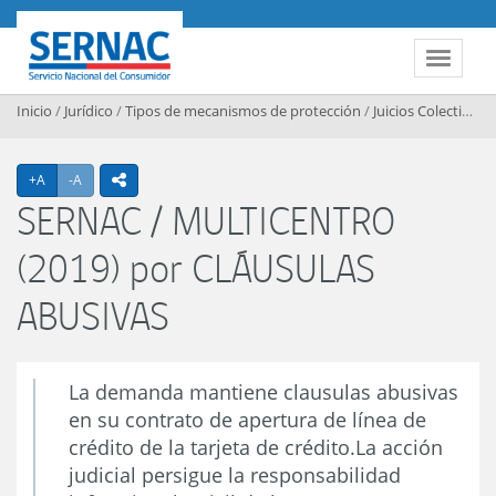
Contenido principal
SERNAC
Toggle 
Inicio
/
Jurídico
/
Tipos de mecanismos de protección
/
Juicios Colectivos
/
Agrandar texto
Achicar texto
+A
-A
icono compartir
SERNAC / MULTICENTRO
(2019) por CLÁUSULAS
ABUSIVAS
La demanda mantiene clausulas abusivas
en su contrato de apertura de línea de
crédito de la tarjeta de crédito.La acción
judicial persigue la responsabilidad