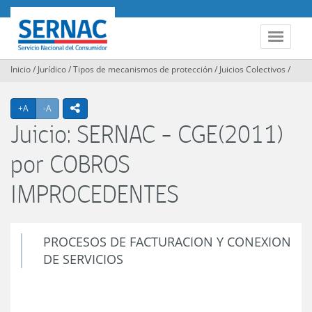
Contenido
principal
SERNAC
Toggle
navigat
Inicio
/
Jurídico
/
Tipos de mecanismos de protección
/
Juicios Colectivos
/
Agrandar texto
Achicar texto
icono compartir
+A
-A
Juicio: SERNAC - CGE(2011)
por COBROS
IMPROCEDENTES
PROCESOS DE FACTURACION Y CONEXION
DE SERVICIOS