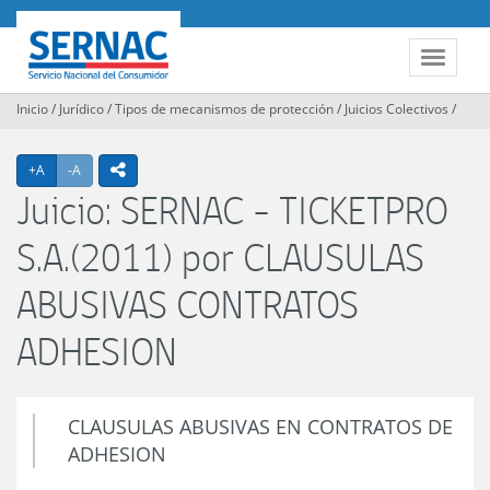
Contenido
principal
SERNAC
Toggle
navigat
Inicio
/
Jurídico
/
Tipos de mecanismos de protección
/
Juicios Colectivos
/
Agrandar texto
Achicar texto
icono compartir
+A
-A
Juicio: SERNAC - TICKETPRO
S.A.(2011) por CLAUSULAS
ABUSIVAS CONTRATOS
ADHESION
CLAUSULAS ABUSIVAS EN CONTRATOS DE
ADHESION