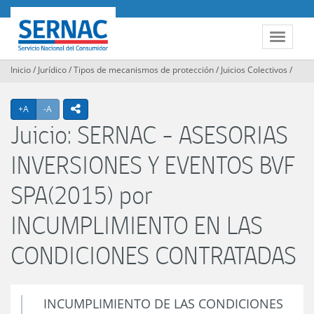
Contenido
principal
SERNAC
Toggle
navigat
Inicio
/
Jurídico
/
Tipos de mecanismos de protección
/
Juicios Colectivos
/
Agrandar texto
Achicar texto
icono compartir
+A
-A
Juicio: SERNAC - ASESORIAS
INVERSIONES Y EVENTOS BVF
SPA(2015) por
INCUMPLIMIENTO EN LAS
CONDICIONES CONTRATADAS
INCUMPLIMIENTO DE LAS CONDICIONES