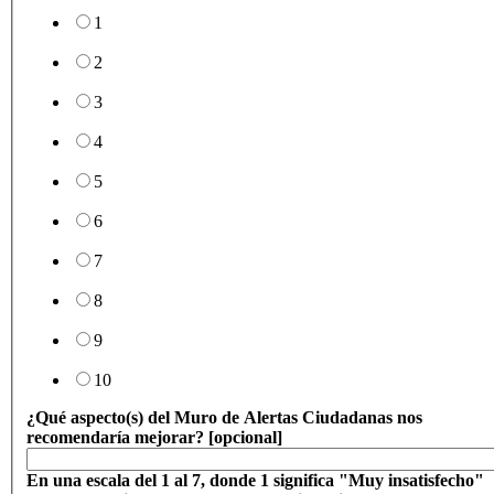
1
2
3
4
5
6
7
8
9
10
¿Qué aspecto(s) del Muro de Alertas Ciudadanas nos
recomendaría mejorar? [opcional]
En una escala del 1 al 7, donde 1 significa "Muy insatisfecho"