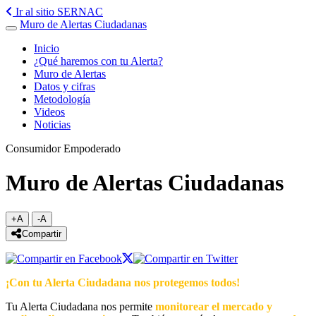
SERNAC - Servicio Nacional del Consumidor
Ir al sitio
SERNAC
Muro de Alertas Ciudadanas
Toggle navigation
Inicio
¿Qué haremos con tu Alerta?
Muro de Alertas
Datos y cifras
Metodología
Videos
Noticias
Consumidor Empoderado
Muro de Alertas Ciudadanas
+A
-A
Agrandar texto
Achicar texto
icono compartir
Compartir
¡Con tu Alerta Ciudadana nos protegemos todos!
Tu Alerta Ciudadana nos permite
monitorear el mercado y