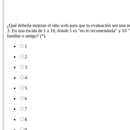
¿Qué debería mejorar el sitio web para que tu evaluación sea una n
3. En una escala de 1 a 10, donde 1 es "no lo recomendaría" y 10 "
familiar o amigo? (*)
1
2
3
4
5
6
7
8
9