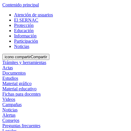
Contenido principal
Atención de usuarios
El SERNAC
Protección
Educación
Información
Participación
Noticias
icono compartir
Compartir
Trámites y herramientas
Actas
Documentos
Estudios
Material gráfico
Material educativo
Fichas para docentes
Videos
Campañas
Noticias
Alertas
Consejos
Preguntas frecuentes
Legales