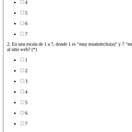
4
5
6
7
2. En una escala de 1 a 7, donde 1 es "muy insatisfecho(a)" y 7 "muy
al sitio web? (*)
1
2
3
4
5
6
7