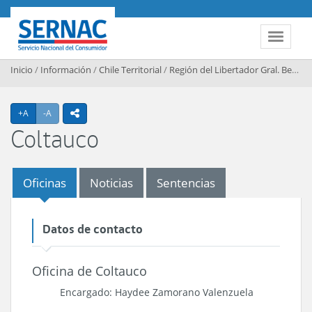
Contenido principal
SERNAC
Toggle 
Inicio
/
Información
/
Chile Territorial
/
Región del Libertador Gral. Bernardo O’Higgins
Agrandar texto
Achicar texto
+A
-A
icono compartir
Coltauco
Oficinas
Noticias
Sentencias
Datos de contacto
Oficina de Coltauco
Encargado: Haydee Zamorano Valenzuela