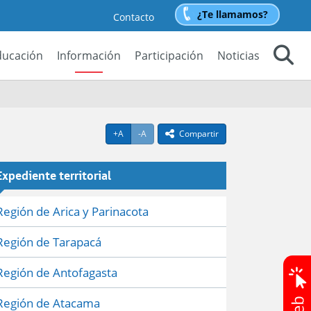
¿Te llamamos?
Contacto
ducación
Información
Participación
Noticias
Buscar
Agrandar texto
Achicar texto
+A
-A
Compartir
icono compartir
Expediente territorial
Región de Arica y Parinacota
Región de Tarapacá
Región de Antofagasta
Región de Atacama