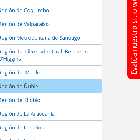
Región de Coquimbo
Región de Valparaíso
Región Metropolitana de Santiago
Región del Libertador Gral. Bernardo
O’Higgins
Región del Maule
Región de Ñuble
Región del Biobío
Región de La Araucanía
Región de Los Ríos