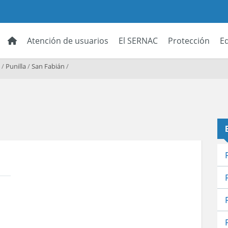
Atención de usuarios
El SERNAC
Protección
E
/
Punilla
/
San Fabián
/