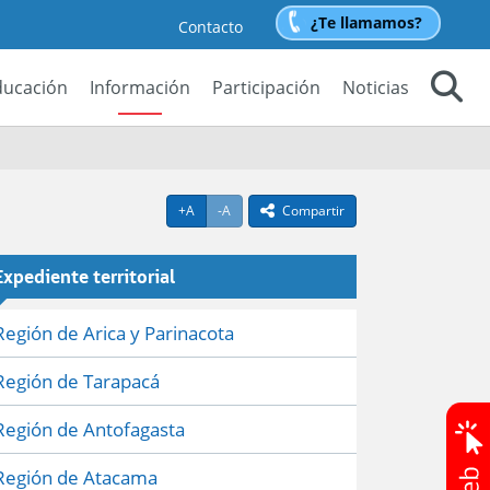
¿Te llamamos?
Contacto
ducación
Información
Participación
Noticias
Buscar
Agrandar texto
Achicar texto
+A
-A
Compartir
icono compartir
Expediente territorial
Región de Arica y Parinacota
Región de Tarapacá
Región de Antofagasta
Región de Atacama