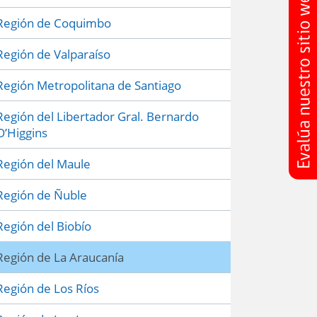
Región de Coquimbo
Región de Valparaíso
Región Metropolitana de Santiago
Región del Libertador Gral. Bernardo
O’Higgins
Región del Maule
Región de Ñuble
Región del Biobío
Región de La Araucanía
Región de Los Ríos