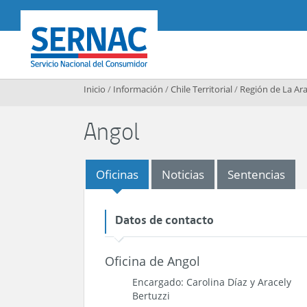
Contenido principal
SERNAC
Inicio
/
Información
/
Chile Territorial
/
Región de La Ar
Angol
Oficinas
Noticias
Sentencias
Datos de contacto
Oficina de Angol
Encargado: Carolina Díaz y Aracely
Bertuzzi