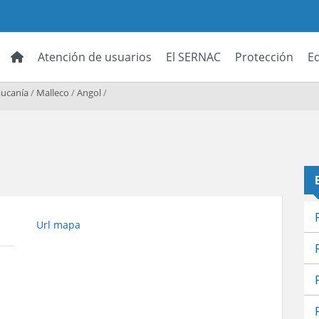
Atención de usuarios
El SERNAC
Protección
E
aucanía
/
Malleco
/
Angol
/
Url mapa