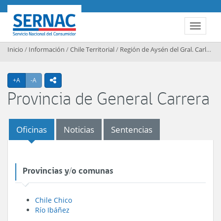
Contenido principal
SERNAC
Toggle 
Inicio
/
Información
/
Chile Territorial
/
Región de Aysén del Gral. Carlos Ibáñez del Campo
Agrandar texto
Achicar texto
+A
-A
icono compartir
Provincia de General Carrera
Oficinas
Noticias
Sentencias
Provincias y/o comunas
Chile Chico
Río Ibáñez