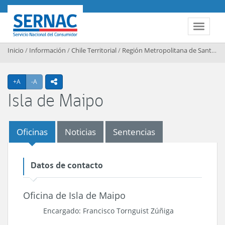
Contenido principal
SERNAC
Toggle 
Inicio
/
Información
/
Chile Territorial
/
Región Metropolitana de Santiago
Agrandar texto
Achicar texto
+A
-A
icono compartir
Isla de Maipo
Oficinas
Noticias
Sentencias
Datos de contacto
Oficina de Isla de Maipo
Encargado: Francisco Tornguist Zúñiga