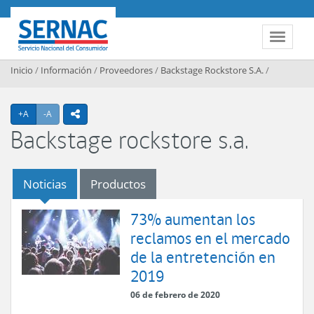
Contenido principal
SERNAC
Toggle 
Inicio
/
Información
/
Proveedores
/
Backstage Rockstore S.A.
/
Agrandar texto
Achicar texto
+A
-A
icono compartir
Backstage rockstore s.a.
Noticias
Productos
73% aumentan los
reclamos en el mercado
de la entretención en
2019
06 de febrero de 2020