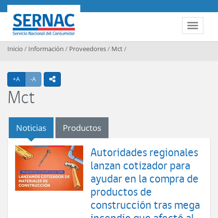
Contenido principal
SERNAC
Toggle 
Inicio
/
Información
/
Proveedores
/
Mct
/
Agrandar texto
Achicar texto
+A
-A
icono compartir
Mct
Noticias
Productos
Autoridades regionales
lanzan cotizador para
ayudar en la compra de
productos de
construcción tras mega
incendio que afectó al