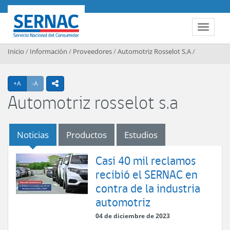
Contenido principal
SERNAC
Toggle 
Inicio
/
Información
/
Proveedores
/
Automotriz Rosselot S.A
/
Agrandar texto
Achicar texto
+A
-A
icono compartir
Automotriz rosselot s.a
Noticias
Productos
Estudios
Casi 40 mil reclamos
recibió el SERNAC en
contra de la industria
automotriz
04 de diciembre de 2023