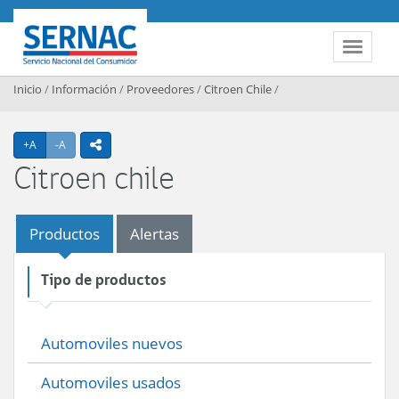
Contenido principal
SERNAC
Toggle 
Inicio
/
Información
/
Proveedores
/
Citroen Chile
/
Agrandar texto
Achicar texto
+A
-A
icono compartir
Citroen chile
Productos
Alertas
Tipo de productos
Automoviles nuevos
Automoviles usados