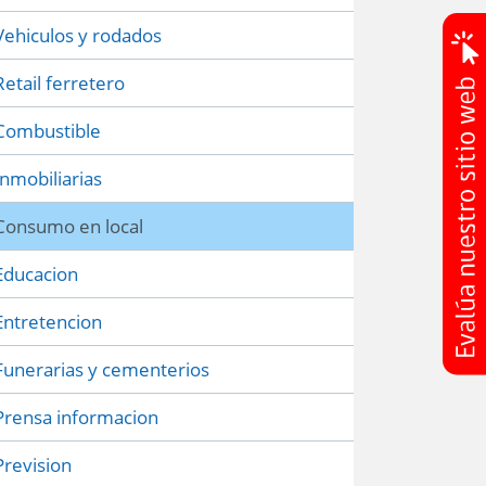
Vehiculos y rodados
Retail ferretero
Combustible
Inmobiliarias
Consumo en local
Educacion
Entretencion
Funerarias y cementerios
Prensa informacion
Prevision