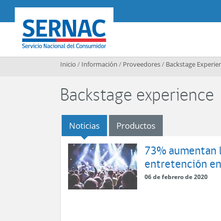
Contenido principal
SERNAC
Inicio
/
Información
/
Proveedores
/
Backstage Experie
Backstage experience
Noticias
Productos
73% aumentan lo
entretención e
06 de febrero de 2020