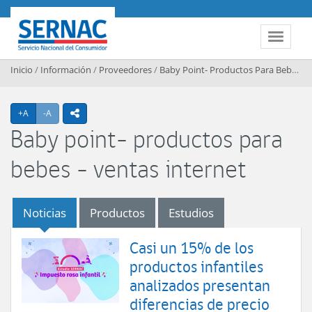
Contenido principal
SERNAC
Toggle 
Inicio
/
Información
/
Proveedores
/
Baby Point- Productos Para Bebes - Ventas Internet
Agrandar texto
Achicar texto
+A
-A
icono compartir
Baby point- productos para
bebes - ventas internet
Noticias
Productos
Estudios
Casi un 15% de los
productos infantiles
analizados presentan
diferencias de precio