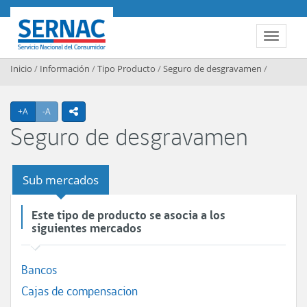
Contenido principal
SERNAC
Toggle 
Inicio
/
Información
/
Tipo Producto
/
Seguro de desgravamen
/
Agrandar texto
Achicar texto
+A
-A
icono compartir
Seguro de desgravamen
Sub mercados
Este tipo de producto se asocia a los
siguientes mercados
Bancos
Cajas de compensacion