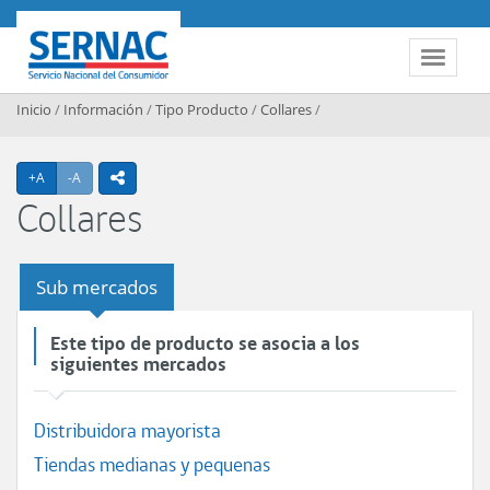
Contenido principal
SERNAC
Toggle 
Inicio
/
Información
/
Tipo Producto
/
Collares
/
Agrandar texto
Achicar texto
+A
-A
icono compartir
Collares
Sub mercados
Este tipo de producto se asocia a los
siguientes mercados
Distribuidora mayorista
Tiendas medianas y pequenas