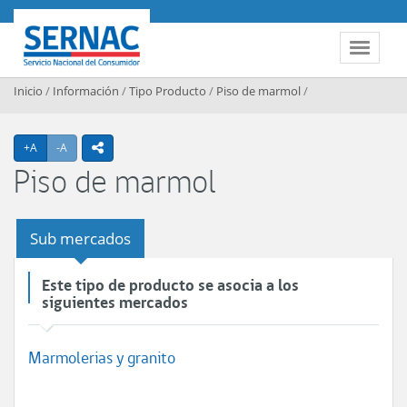
Contenido principal
SERNAC
Toggle 
Inicio
/
Información
/
Tipo Producto
/
Piso de marmol
/
Agrandar texto
Achicar texto
+A
-A
icono compartir
Piso de marmol
Sub mercados
Este tipo de producto se asocia a los
siguientes mercados
Marmolerias y granito