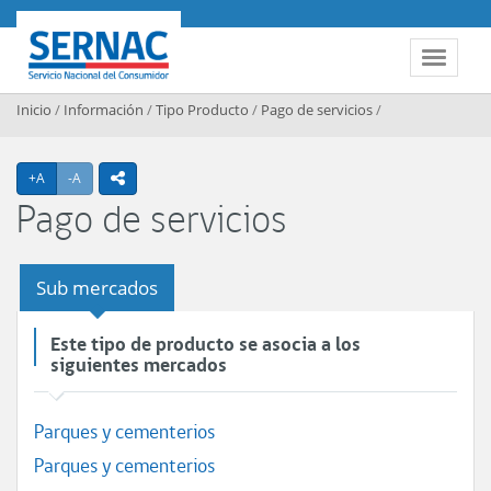
Contenido principal
SERNAC
Toggle 
Inicio
/
Información
/
Tipo Producto
/
Pago de servicios
/
Agrandar texto
Achicar texto
+A
-A
icono compartir
Pago de servicios
Sub mercados
Este tipo de producto se asocia a los
siguientes mercados
Parques y cementerios
Parques y cementerios