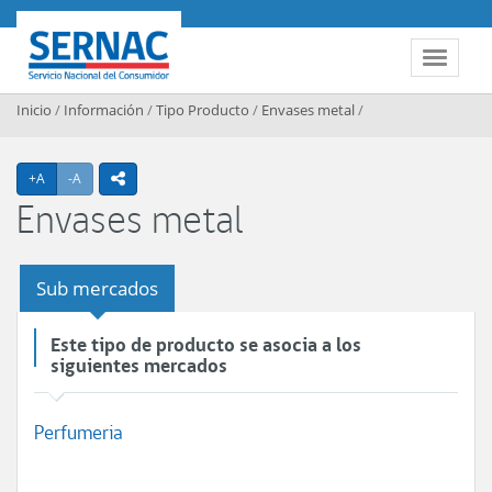
Contenido principal
SERNAC
Toggle 
Inicio
/
Información
/
Tipo Producto
/
Envases metal
/
Agrandar texto
Achicar texto
+A
-A
icono compartir
Envases metal
Sub mercados
Este tipo de producto se asocia a los
siguientes mercados
Perfumeria