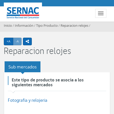
Contenido principal
SERNAC
Toggle 
Inicio
/
Información
/
Tipo Producto
/
Reparacion relojes
/
Agrandar texto
Achicar texto
+A
-A
icono compartir
Reparacion relojes
Sub mercados
Este tipo de producto se asocia a los
siguientes mercados
Fotografia y relojeria