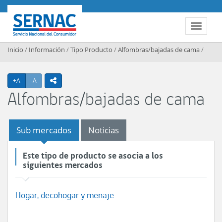
Contenido principal
SERNAC
Toggle 
Inicio
/
Información
/
Tipo Producto
/
Alfombras/bajadas de cama
/
Agrandar texto
Achicar texto
+A
-A
icono compartir
Alfombras/bajadas de cama
Sub mercados
Noticias
Este tipo de producto se asocia a los
siguientes mercados
Hogar, decohogar y menaje