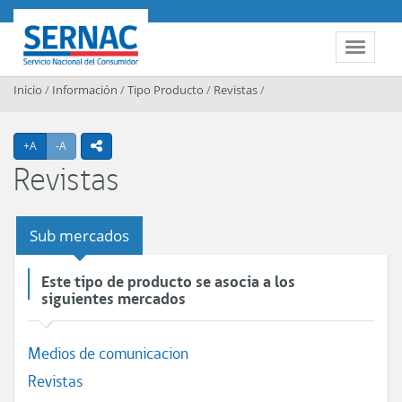
Contenido principal
SERNAC
Toggle 
Inicio
/
Información
/
Tipo Producto
/
Revistas
/
Agrandar texto
Achicar texto
+A
-A
icono compartir
Revistas
Sub mercados
Este tipo de producto se asocia a los
siguientes mercados
Medios de comunicacion
Revistas