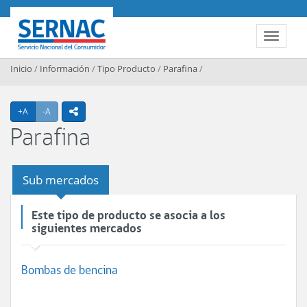
Contenido principal
SERNAC
Toggle 
Inicio
/
Información
/
Tipo Producto
/
Parafina
/
Agrandar texto
Achicar texto
+A
-A
icono compartir
Parafina
Sub mercados
Este tipo de producto se asocia a los
siguientes mercados
Bombas de bencina