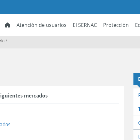
Atención de usuarios
El SERNAC
Protección
E
rio
/
 siguientes mercados
iados