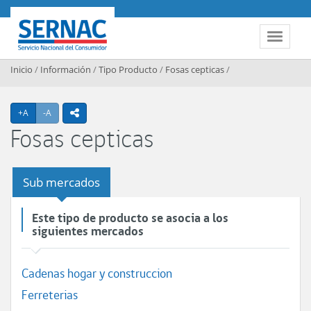
Contenido principal
SERNAC
Toggle 
Inicio
/
Información
/
Tipo Producto
/
Fosas cepticas
/
Agrandar texto
Achicar texto
+A
-A
icono compartir
Fosas cepticas
Sub mercados
Este tipo de producto se asocia a los
siguientes mercados
Cadenas hogar y construccion
Ferreterias