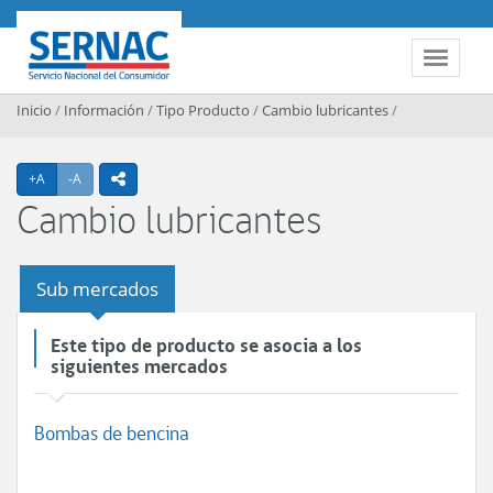
Contenido principal
SERNAC
Toggle 
Inicio
/
Información
/
Tipo Producto
/
Cambio lubricantes
/
Agrandar texto
Achicar texto
+A
-A
icono compartir
Cambio lubricantes
Sub mercados
Este tipo de producto se asocia a los
siguientes mercados
Bombas de bencina