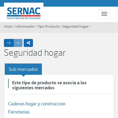
Contenido principal
SERNAC
Toggle 
Inicio
/
Información
/
Tipo Producto
/
Seguridad hogar
/
Agrandar texto
Achicar texto
+A
-A
icono compartir
Seguridad hogar
Sub mercados
Este tipo de producto se asocia a los
siguientes mercados
Cadenas hogar y construccion
Ferreterias