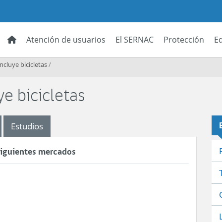
Atención de usuarios
El SERNAC
Protección
E
incluye bicicletas
/
ye bicicletas
Estudios
 siguientes mercados