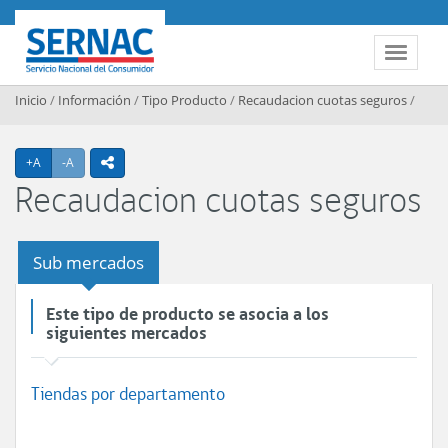
Contenido principal
SERNAC
Toggle 
Inicio
/
Información
/
Tipo Producto
/
Recaudacion cuotas seguros
/
Agrandar texto
Achicar texto
+A
-A
icono compartir
Recaudacion cuotas seguros
Sub mercados
Este tipo de producto se asocia a los
siguientes mercados
Tiendas por departamento