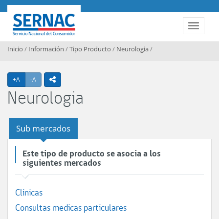
Contenido principal
SERNAC
Toggle 
Inicio
/
Información
/
Tipo Producto
/
Neurologia
/
Agrandar texto
Achicar texto
+A
-A
icono compartir
Neurologia
Sub mercados
Este tipo de producto se asocia a los
siguientes mercados
Clinicas
Consultas medicas particulares