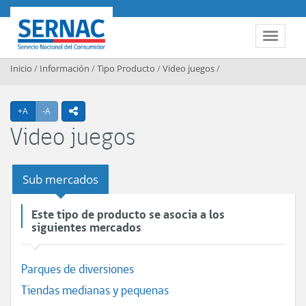
Contenido principal
SERNAC
Toggle 
Inicio
/
Información
/
Tipo Producto
/
Video juegos
/
Agrandar texto
Achicar texto
+A
-A
icono compartir
Video juegos
Sub mercados
Este tipo de producto se asocia a los
siguientes mercados
Parques de diversiones
Tiendas medianas y pequenas