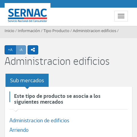
Contenido principal
SERNAC
Toggle 
Inicio
/
Información
/
Tipo Producto
/
Administracion edificios
/
Agrandar texto
Achicar texto
+A
-A
icono compartir
Administracion edificios
Sub mercados
Este tipo de producto se asocia a los
siguientes mercados
Administracion de edificios
Arriendo