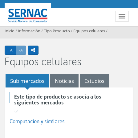
Contenido principal
SERNAC
Toggle 
Inicio
/
Información
/
Tipo Producto
/
Equipos celulares
/
Agrandar texto
Achicar texto
+A
-A
icono compartir
Equipos celulares
Sub mercados
Noticias
Estudios
Este tipo de producto se asocia a los
siguientes mercados
Computacion y similares