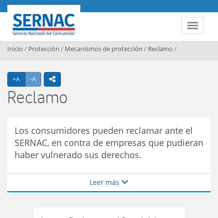
Contenido principal
SERNAC
Toggle 
Inicio
/
Protección
/
Mecanismos de protección
/
Reclamo
/
Agrandar texto
Achicar texto
+A
-A
icono compartir
Reclamo
Los consumidores pueden reclamar ante el
SERNAC, en contra de empresas que pudieran
haber vulnerado sus derechos.
Leer más