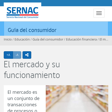
Contenido principal
SERNAC
Toggle 
Guía del consumidor
Inicio
/
Educación
/
Guía del consumidor
/
Educación financiera
/
El mercado y su funcionamiento
Agrandar texto
Achicar texto
+A
-A
icono compartir
El mercado y su
funcionamiento
El mercado es
un conjunto de
transacciones
de procesos o