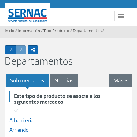
Contenido principal
SERNAC
Toggle 
Inicio
/
Información
/
Tipo Producto
/
Departamentos
/
Agrandar texto
Achicar texto
+A
-A
icono compartir
Departamentos
tab
Sub mercados
Noticias
Más
Este tipo de producto se asocia a los
siguientes mercados
Albanileria
Arriendo