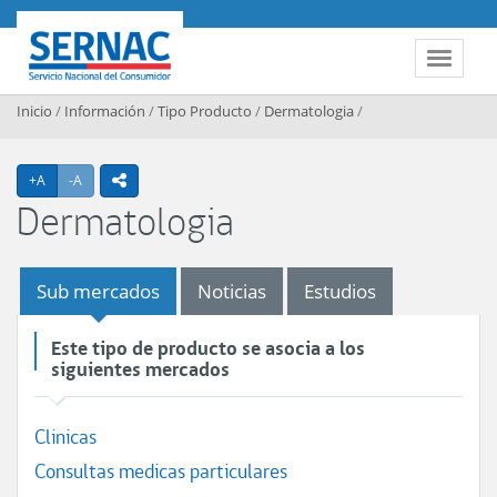
Contenido principal
SERNAC
Toggle 
Inicio
/
Información
/
Tipo Producto
/
Dermatologia
/
Agrandar texto
Achicar texto
+A
-A
icono compartir
Dermatologia
Sub mercados
Noticias
Estudios
Este tipo de producto se asocia a los
siguientes mercados
Clinicas
Consultas medicas particulares