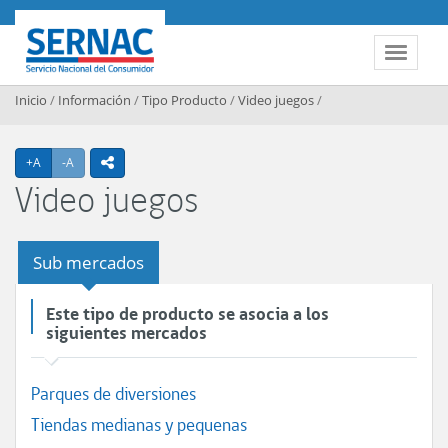
Contenido principal
SERNAC
Toggle 
Inicio
/
Información
/
Tipo Producto
/
Video juegos
/
Agrandar texto
Achicar texto
+A
-A
icono compartir
Video juegos
Sub mercados
Este tipo de producto se asocia a los
siguientes mercados
Parques de diversiones
Tiendas medianas y pequenas