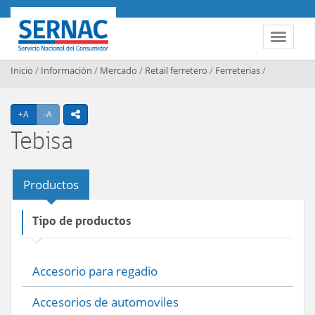
Contenido principal
SERNAC
Toggle 
Inicio
/
Información
/
Mercado
/
Retail ferretero
/
Ferreterias
/
Agrandar texto
Achicar texto
+A
-A
icono compartir
Tebisa
Productos
Tipo de productos
Accesorio para regadio
Accesorios de automoviles