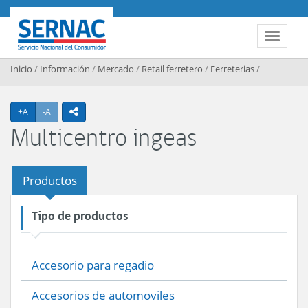
Contenido principal
SERNAC
Toggle 
Inicio
/
Información
/
Mercado
/
Retail ferretero
/
Ferreterias
/
Agrandar texto
Achicar texto
+A
-A
icono compartir
Multicentro ingeas
Productos
Tipo de productos
Accesorio para regadio
Accesorios de automoviles