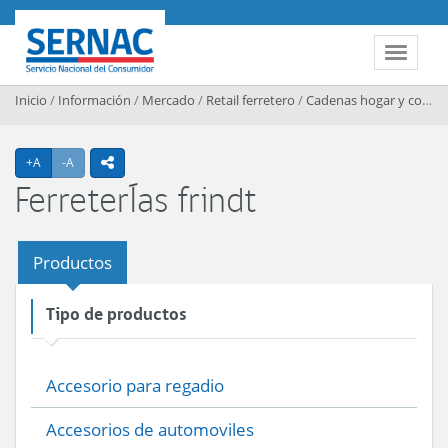
Contenido principal
SERNAC
Toggle 
Inicio
/
Información
/
Mercado
/
Retail ferretero
/
Cadenas hogar y construccion
Agrandar texto
Achicar texto
+A
-A
icono compartir
FerreterÍas frindt
Productos
Tipo de productos
Accesorio para regadio
Accesorios de automoviles