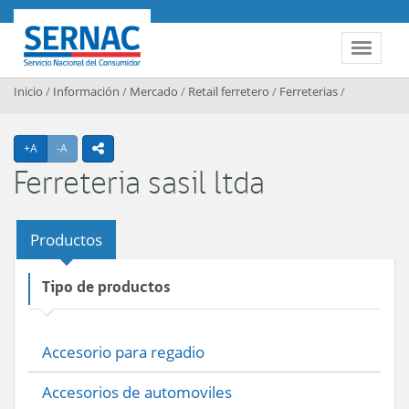
Contenido principal
SERNAC
Toggle 
Inicio
/
Información
/
Mercado
/
Retail ferretero
/
Ferreterias
/
Agrandar texto
Achicar texto
+A
-A
icono compartir
Ferreteria sasil ltda
Productos
Tipo de productos
Accesorio para regadio
Accesorios de automoviles