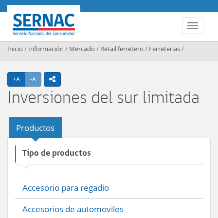
Contenido principal
SERNAC
Toggle 
Inicio
/
Información
/
Mercado
/
Retail ferretero
/
Ferreterias
/
Agrandar texto
Achicar texto
+A
-A
icono compartir
Inversiones del sur limitada
Productos
Tipo de productos
Accesorio para regadio
Accesorios de automoviles